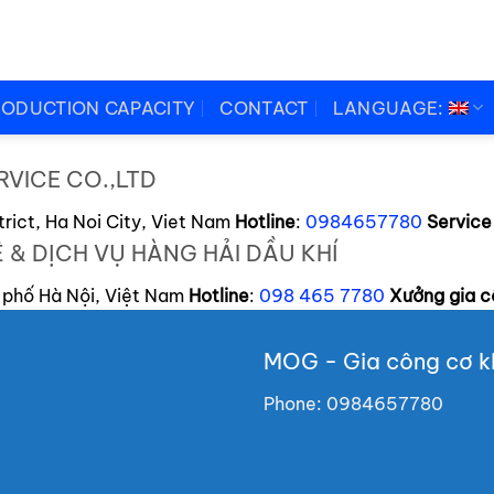
RODUCTION CAPACITY
CONTACT
LANGUAGE:
VICE CO.,LTD
rict, Ha Noi City, Viet Nam
Hotline
:
0984657780
Service
 & DỊCH VỤ HÀNG HẢI DẦU KHÍ
 phố Hà Nội, Việt Nam
Hotline
:
098 465 7780
Xưởng gia 
MOG - Gia công cơ kh
Phone:
0984657780