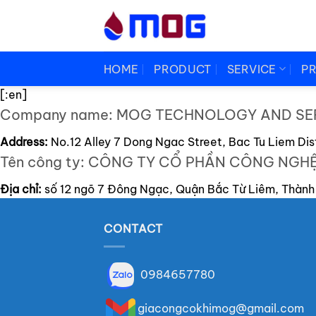
Skip
to
content
HOME
PRODUCT
SERVICE
P
[:en]
Company name: MOG TECHNOLOGY AND SER
Address:
No.12 Alley 7 Dong Ngac Street, Bac Tu Liem Dist
Tên công ty: CÔNG TY CỔ PHẦN CÔNG NGHỆ
Địa chỉ:
số 12 ngõ 7 Đông Ngạc, Quận Bắc Từ Liêm, Thành
CONTACT
0984657780
giacongcokhimog@gmail.com