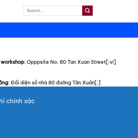
Search
for:
 workshop
: Opppsite No. 80 Tan Xuan Street[:vi]
công
: Đối diện số nhà 80 đường Tân Xuân[:]
í chính xác