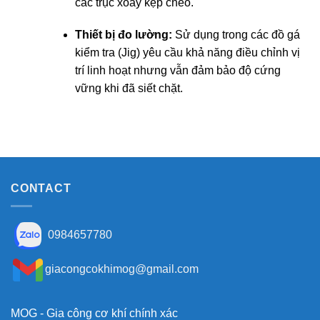
các trục xoay kẹp chéo.
Thiết bị đo lường:
Sử dụng trong các đồ gá
kiểm tra (Jig) yêu cầu khả năng điều chỉnh vị
trí linh hoạt nhưng vẫn đảm bảo độ cứng
vững khi đã siết chặt.
CONTACT
0984657780
giacongcokhimog@gmail.com
MOG - Gia công cơ khí chính xác