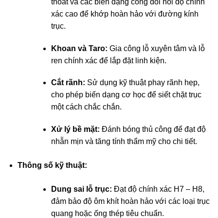
thoát và các biên dạng cong đòi hỏi độ chính
xác cao để khớp hoàn hảo với đường kính
trục.
Khoan và Taro:
Gia công lỗ xuyên tâm và lỗ
ren chính xác để lắp đặt linh kiện.
Cắt rãnh:
Sử dụng kỹ thuật phay rãnh hẹp,
cho phép biến dạng cơ học để siết chặt trục
một cách chắc chắn.
Xử lý bề mặt:
Đánh bóng thủ công để đạt độ
nhẵn mịn và tăng tính thẩm mỹ cho chi tiết.
Thông số kỹ thuật:
Dung sai lỗ trục:
Đạt độ chính xác H7 – H8,
đảm bảo độ ôm khít hoàn hảo với các loại trục
quang hoặc ống thép tiêu chuẩn.