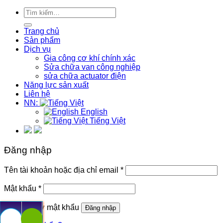
Tìm
kiếm:
Trang chủ
Sản phẩm
Dịch vụ
Gia công cơ khí chính xác
Sửa chữa van công nghiệp
sửa chữa actuator điện
Năng lực sản xuất
Liên hệ
NN:
English
Tiếng Việt
Đăng nhập
Bắt
Tên tài khoản hoặc địa chỉ email
*
buộc
Bắt
Mật khẩu
*
buộc
Ghi nhớ mật khẩu
Đăng nhập