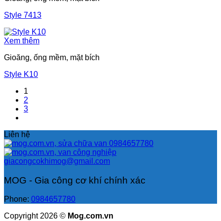
Style 7413
Xem thêm
Gioăng, ống mềm, mặt bích
Style K10
1
2
3
Liên hệ
0984657780
giacongcokhimog@gmail.com
MOG - Gia công cơ khí chính xác
Phone:
0984657780
Copyright 2026 ©
Mog.com.vn