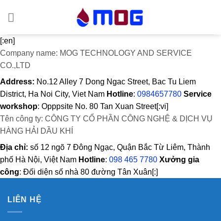
Bỏ
qua
nội
[:en]
dung
Company name: MOG TECHNOLOGY AND SERVICE
CO.,LTD
Address:
No.12 Alley 7 Dong Ngac Street, Bac Tu Liem
District, Ha Noi City, Viet Nam
Hotline
:
0984657780
Service
workshop
: Opppsite No. 80 Tan Xuan Street[:vi]
Tên công ty: CÔNG TY CỔ PHẦN CÔNG NGHỆ & DỊCH VỤ
HÀNG HẢI DẦU KHÍ
Địa chỉ:
số 12 ngõ 7 Đông Ngạc, Quận Bắc Từ Liêm, Thành
phố Hà Nội, Việt Nam
Hotline
:
098 465 7780
Xưởng gia
công
: Đối diện số nhà 80 đường Tân Xuân[:]
LIÊN HỆ